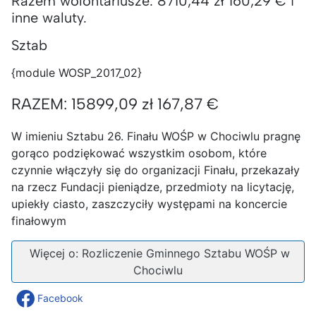
Razem wolontariusze: 8710,44 zł 160,29 € i
inne waluty.
Sztab
{module WOSP_2017_02}
RAZEM: 15899,09 zł 167,87 €
W imieniu Sztabu 26. Finału WOŚP w Chociwlu pragnę
gorąco podziękować wszystkim osobom, które
czynnie włączyły się do organizacji Finału, przekazały
na rzecz Fundacji pieniądze, przedmioty na licytację,
upiekły ciasto, zaszczyciły występami na koncercie
finałowym
Więcej o: Rozliczenie Gminnego Sztabu WOŚP w
Chociwlu
Facebook