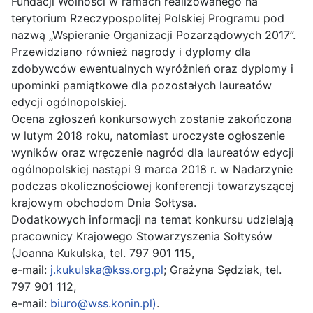
Fundacji Wolności w ramach realizowanego na
terytorium Rzeczypospolitej Polskiej Programu pod
nazwą „Wspieranie Organizacji Pozarządowych 2017”.
Przewidziano również nagrody i dyplomy dla
zdobywców ewentualnych wyróżnień oraz dyplomy i
upominki pamiątkowe dla pozostałych laureatów
edycji ogólnopolskiej.
Ocena zgłoszeń konkursowych zostanie zakończona
w lutym 2018 roku, natomiast uroczyste ogłoszenie
wyników oraz wręczenie nagród dla laureatów edycji
ogólnopolskiej nastąpi 9 marca 2018 r. w Nadarzynie
podczas okolicznościowej konferencji towarzyszącej
krajowym obchodom Dnia Sołtysa.
Dodatkowych informacji na temat konkursu udzielają
pracownicy Krajowego Stowarzyszenia Sołtysów
(Joanna Kukulska, tel. 797 901 115,
e-mail:
j.kukulska@kss.org.pl
; Grażyna Sędziak, tel.
797 901 112,
e-mail:
biuro@wss.konin.pl
)
.