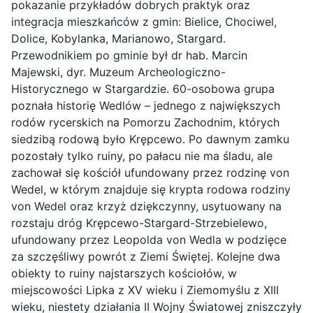
pokazanie przykładów dobrych praktyk oraz
integracja mieszkańców z gmin: Bielice, Chociwel,
Dolice, Kobylanka, Marianowo, Stargard.
Przewodnikiem po gminie był dr hab. Marcin
Majewski, dyr. Muzeum Archeologiczno-
Historycznego w Stargardzie. 60-osobowa grupa
poznała historię Wedlów – jednego z największych
rodów rycerskich na Pomorzu Zachodnim, których
siedzibą rodową było Krępcewo. Po dawnym zamku
pozostały tylko ruiny, po pałacu nie ma śladu, ale
zachował się kościół ufundowany przez rodzinę von
Wedel, w którym znajduje się krypta rodowa rodziny
von Wedel oraz krzyż dziękczynny, usytuowany na
rozstaju dróg Krępcewo-Stargard-Strzebielewo,
ufundowany przez Leopolda von Wedla w podzięce
za szczęśliwy powrót z Ziemi Świętej. Kolejne dwa
obiekty to ruiny najstarszych kościołów, w
miejscowości Lipka z XV wieku i Ziemomyślu z XIII
wieku, niestety działania II Wojny Światowej zniszczyły