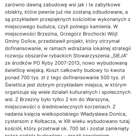
zarówno dawną zabudowę wsi jak i te zabytkowe
obiekty, które pewnie już nie zostaną odbudowane, a
są przykładem przepięknych kościołów wykonanych z
miejscowego budulca, czyli polnego kamienia. W
miejscowości Brzezina, Grzegorz Brochocki Wójt
Gminy Dolice, przedstawił projekt, który otrzymał
dofinansowanie, w ramach wdrażania lokalnej strategii
rozwoju obszarów rybackich Stowarzyszenia „SIEJA”
ze środków PO Ryby 2007-2013, nowo wybudowaną
świetlicę wiejską. Koszt całkowity budowy to kwota
ponad 700 tys. zł z tego dofinansowanie 500 tys. zł
Świetlica jest dobrym przykładem miejsca, w którym
organizuje się wiele działań kulturalnych i społecznych
wsi. Z Brzeziny było tylko 2 km do Warszyna,
miejscowości o średniowiecznych korzeniach. Z
nadania księcia wielkopolskiego Władysława Donica,
cystersom z Kołbacza, w XIII wieku wybudowano tutaj
kościół, który przetrwał ok. 700 lat i został zamknięty
przez nadzór budowlany – groził zawaleniem.