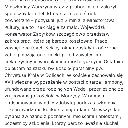
Mieszkańcy Warszyna wraz z proboszczem założyli
społeczny komitet, który stara się o środki
zewnętrzne – pozyskali już 2 mln zł z Ministerstwa
Kultury, ale to i tak ciągle za mało. Wojewódzki
Konserwator Zabytków szczegółowo przedstawił
zakres prac, które są bardzo kosztowne. Prace
zewnętrzne (dach, ściany, okna) zostały ukończone,
zabezpieczają one obiekt przed zawaleniem i
niekorzystnymi warunkami atmosferycznymi. Ostatnim
obiektem na szlaku był kościół parafialny pw.
Chrystusa Króla w Dolicach. W kościele zachowało się
XVII wieczne wyposażenie w postaci ołtarza i ambony,
ufundowane przez rodzinę von Wedel, przeniesione ze
zrujnowanego kościoła w Morzycy. W ramach
podsumowania wiedzy zdobytej podczas szkolenia
przeprowadzono konkurs z nagrodami. Na wszystkie
pytania związane z poznanymi miejscami i obiektami,
uczestnicy szkolenia, którzy bardzo uważnie słuchali