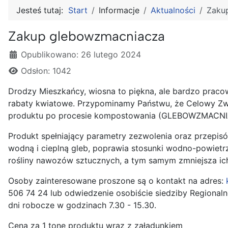
Jesteś tutaj:
Start
Informacje
Aktualności
Zaku
Zakup glebowzmacniacza
Szczegóły
Opublikowano: 26 lutego 2024
Odsłon: 1042
Drodzy Mieszkańcy, wiosna to piękna, ale bardzo praco
rabaty kwiatowe. Przypominamy Państwu, że Celowy Zwi
produktu po procesie kompostowania (GLEBOWZMACNIAC
Produkt spełniający parametry zezwolenia oraz przepis
wodną i cieplną gleb, poprawia stosunki wodno-powietrz
rośliny nawozów sztucznych, a tym samym zmniejsza ic
Osoby zainteresowane proszone są o kontakt na adres:
506 74 24 lub odwiedzenie osobiście siedziby Regiona
dni robocze w godzinach 7.30 - 15.30.
Cena za 1 tonę produktu wraz z załadunkiem