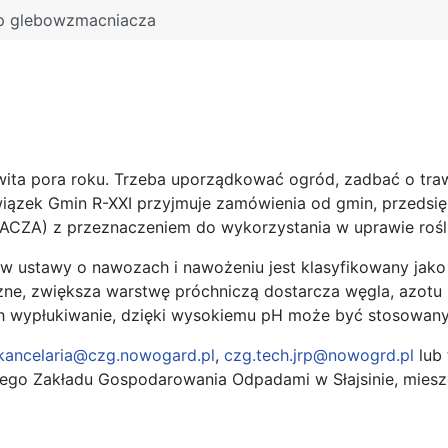
p glebowzmacniacza
wita pora roku. Trzeba uporządkować ogród, zadbać o traw
ązek Gmin R-XXI przyjmuje zamówienia od gmin, przedsię
ZA) z przeznaczeniem do wykorzystania w uprawie rośli
ów ustawy o nawozach i nawożeniu jest klasyfikowany ja
ne, zwiększa warstwę próchniczą dostarcza węgla, azotu i
h wypłukiwanie, dzięki wysokiemu pH może być stosowany
kancelaria@czg.nowogard.pl
,
czg.tech.jrp@nowogrd.pl
lub 
lnego Zakładu Gospodarowania Odpadami w Słajsinie, mies