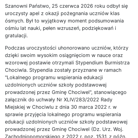
Szanowni Państwo, 25 czerwca 2026 roku odbył się
uroczysty apel z okazji pożegnania uczniów klas
ósmych. Był to wyjątkowy moment podsumowania
ośmiu lat nauki, pełen wzruszeń, podziękowań i
gratulacji.
Podczas uroczystości uhonorowano uczniów, którzy
dzięki swoim wysokim osiągnięciom w nauce oraz
wzorowej postawie otrzymali Stypendium Burmistrza
Chociwla. Stypendia zostały przyznane w ramach
"Lokalnego programu wspierania edukacji
uzdolnionych uczniów szkoły podstawowej
prowadzonej przez Gminę Chociwel", stanowiącego
załącznik do uchwały Nr XLIV/283/2022 Rady
Miejskiej w Chociwlu z dnia 30 marca 2022 r. w
sprawie przyjęcia lokalnego programu wspierania
edukacji uzdolnionych uczniów szkoły podstawowej
prowadzonej przez Gminę Chociwel (Dz. Urz. Woj.
Zachodniopomorskiego z 2022 r. poz. 1531, z późn.