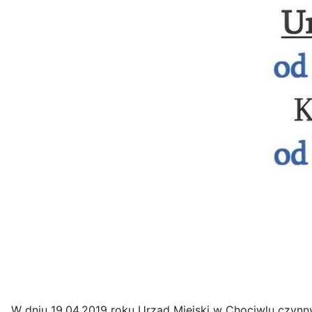
W dniu 19.04.2019 roku Urząd Miejski w Chociwlu czynn