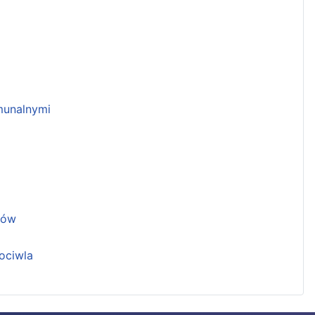
unalnymi
ków
ociwla